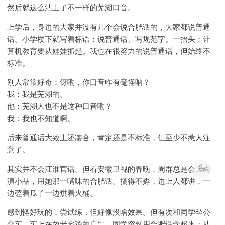
然后就这么沾上了不一样的芜湖口音。
上学后，身边的大家并没有几个会说合肥话的，大家都说普通
话。小学楼下就写着标语：说普通话、写规范字。一抬头：计
算机教育要从娃娃抓起。我也在很努力的说普通话，但始终不
标准。
别人常常好奇：伢嘞，你口音咋有毫怪呐？
我：我是芜湖的。
他：芜湖人也不是这种口音嘞？
我：我也不知道啊。
后来普通话大致上还凑合，肯定还是不标准，但至少不惹人注
意了。
其实并不会江淮官话。但看安徽卫视的春晚，周群总是会上去
演小品，用她那一嘴味的合肥话。搞得不孬，边上人都讲，一
边磕着瓜子一边烘着火桶。
感到怪好玩的，尝试练，但好像没啥效果。但有次和同学坐公
交车，车上在放老乡鸡的广告。同学突然用合肥话念起来：从