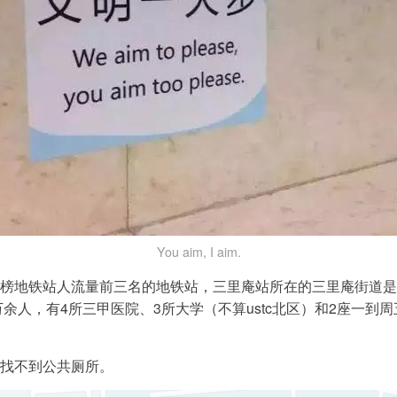
You aim, I aim.
榜地铁站人流量前三名的地铁站，三里庵站所在的三里庵街道是
了八万余人，有4所三甲医院、3所大学（不算ustc北区）和2座一
找不到公共厕所。